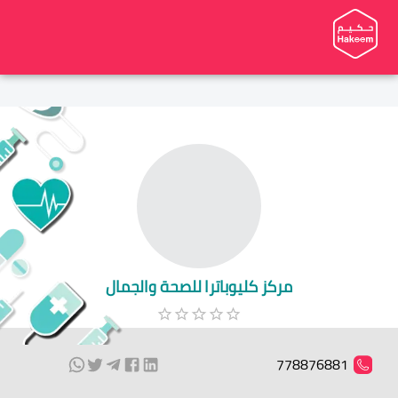
مركز كليوباترا للصحة والجمال
778876881