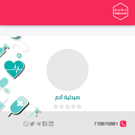
صيدلية آدم
778876881