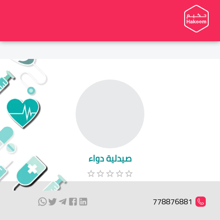
صيدلية دواء
778876881