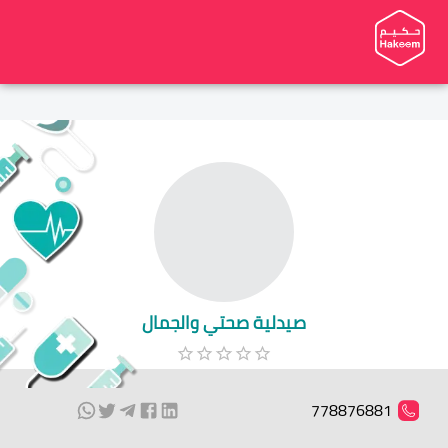
صيدلية صحتي والجمال
778876881