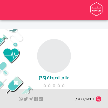
عالم الصيدلة (35)
778876881