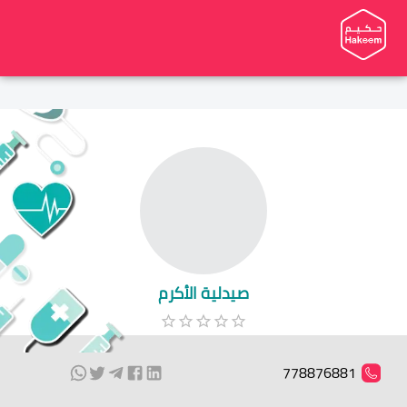
صيدلية الأكرم
778876881