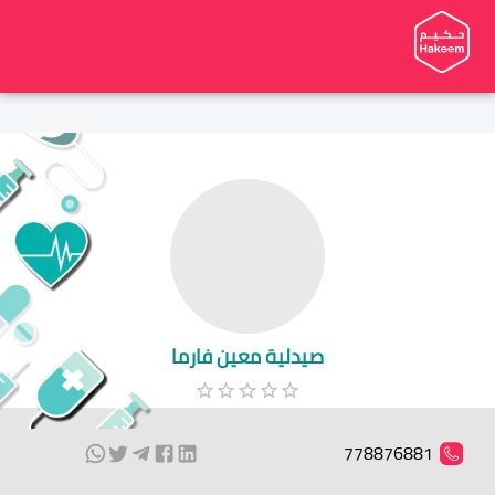
صيدلية معين فارما
778876881