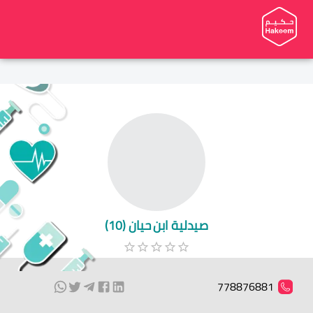
صيدلية ابن حيان (10)
778876881