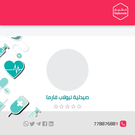
صيدلية نيولاب فارما
778876881