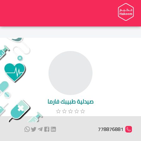
صيدلية طبيبك فارما
778876881