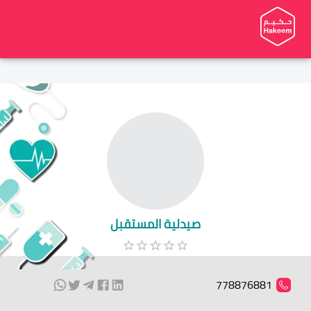
صيدلية المستقبل
778876881