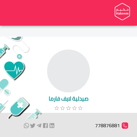
صيدلية لايف فارما
778876881