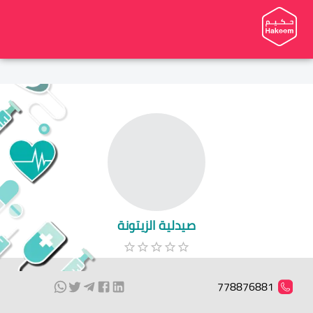
صيدلية الزيتونة
778876881