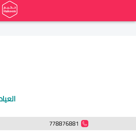
العيا
778876881