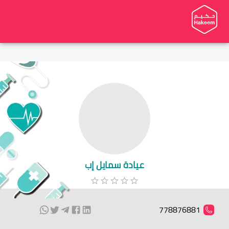
عيادة سمايل إب
778876881